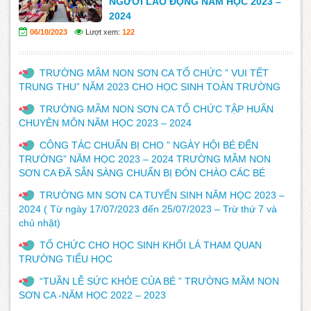
NGƯỜI LAO ĐỘNG NĂM HỌC 2023 –
2024
06/10/2023
Lượt xem:
122
TRƯỜNG MẦM NON SƠN CA TỔ CHỨC ” VUI TẾT
TRUNG THU” NĂM 2023 CHO HỌC SINH TOÀN TRƯỜNG
TRƯỜNG MẦM NON SƠN CA TỔ CHỨC TẬP HUẤN
CHUYÊN MÔN NĂM HỌC 2023 – 2024
CÔNG TÁC CHUẨN BỊ CHO ” NGÀY HỘI BÉ ĐẾN
TRƯỜNG” NĂM HỌC 2023 – 2024 TRƯỜNG MẦM NON
SƠN CA ĐÃ SẴN SÀNG CHUẨN BỊ ĐÓN CHÀO CÁC BÉ
TRƯỜNG MN SƠN CA TUYỂN SINH NĂM HỌC 2023 –
2024 ( Từ ngày 17/07/2023 đến 25/07/2023 – Trừ thứ 7 và
chủ nhật)
TỔ CHỨC CHO HỌC SINH KHỐI LÁ THAM QUAN
TRƯỜNG TIỂU HỌC
“TUẦN LỄ SỨC KHỎE CỦA BÉ ” TRƯỜNG MẦM NON
SƠN CA -NĂM HỌC 2022 – 2023