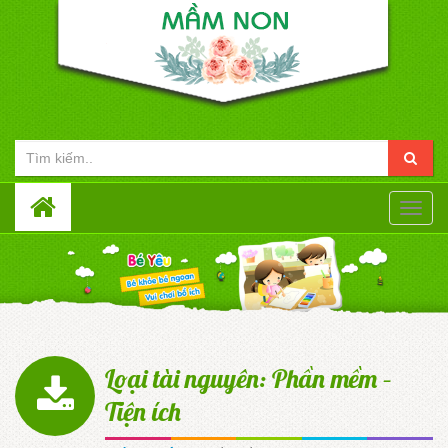
Toggle
naviga
Loại tài nguyên: Phần mềm –
Tiện ích