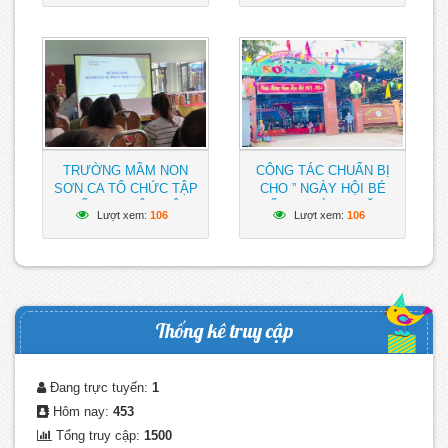
HỌC 2023 – 2024
TOÀN TRƯỜNG
TRƯỜNG MẦM NON
CÔNG TÁC CHUẨN BỊ
SƠN CA TỔ CHỨC TẬP
CHO ” NGÀY HỘI BÉ
HUẤN CHUYÊN MÔN
ĐẾN TRƯỜNG” NĂM
Lượt xem:
106
Lượt xem:
106
NĂM HỌC 2023 – 2024
HỌC 2023 – 2024
TRƯỜNG MẦM NON
SƠN CA ĐÃ SẴN SÀNG
CHUẨN BỊ ĐÓN CHÀO
CÁC BÉ
Thống kê truy cập
Đang trực tuyến:
1
Hôm nay:
453
Tổng truy cập:
1500