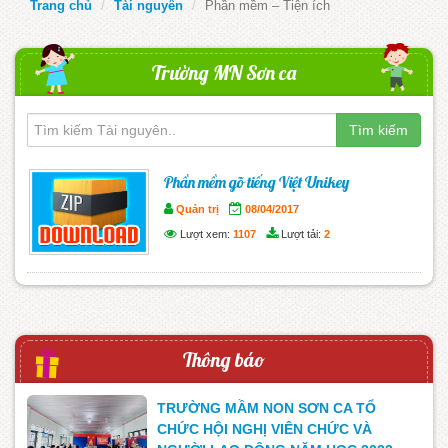
Trang chủ
Tài nguyên
Phần mềm – Tiện ích
Trường MN Sơn ca
Tìm kiếm
Phần mềm gõ tiếng Việt Unikey
Quản trị
08/04/2017
Lượt xem:
1107
Lượt tải:
2
Thông báo
TRƯỜNG MẦM NON SƠN CA TỔ
CHỨC HỘI NGHỊ VIÊN CHỨC VÀ