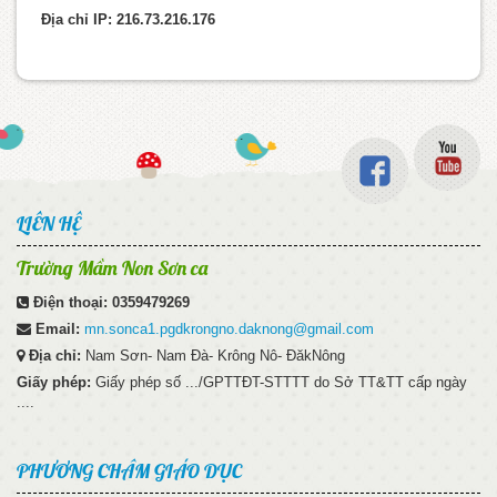
Địa chỉ IP: 216.73.216.176
LIÊN HỆ
Trường Mầm Non Sơn ca
Điện thoại:
0359479269
Email:
mn.sonca1.pgdkrongno.daknong@gmail.com
Địa chỉ:
Nam Sơn- Nam Đà- Krông Nô- ĐăkNông
Giấy phép:
Giấy phép số .../GPTTĐT-STTTT do Sở TT&TT cấp ngày
....
PHƯƠNG CHÂM GIÁO DỤC