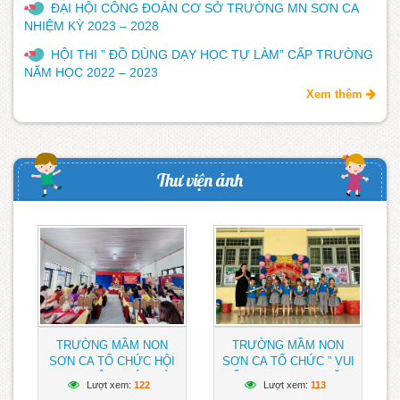
ĐẠI HỘI CÔNG ĐOÀN CƠ SỞ TRƯỜNG MN SƠN CA
NHIỆM KỲ 2023 – 2028
HỘI THI ” ĐỒ DÙNG DẠY HỌC TỰ LÀM” CẤP TRƯỜNG
NĂM HỌC 2022 – 2023
Xem thêm
Thư viện ảnh
TRƯỜNG MẦM NON
TRƯỜNG MẦM NON
SƠN CA TỔ CHỨC HỘI
SƠN CA TỔ CHỨC ” VUI
NGHỊ VIÊN CHỨC VÀ
TẾT TRUNG THU” NĂM
Lượt xem:
122
Lượt xem:
113
NGƯỜI LAO ĐỘNG NĂM
2023 CHO HỌC SINH