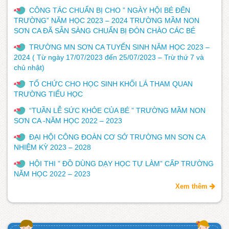
CÔNG TÁC CHUẨN BỊ CHO ” NGÀY HỘI BÉ ĐẾN
TRƯỜNG” NĂM HỌC 2023 – 2024 TRƯỜNG MẦM NON
SƠN CA ĐÃ SẴN SÀNG CHUẨN BỊ ĐÓN CHÀO CÁC BÉ
TRƯỜNG MN SƠN CA TUYỂN SINH NĂM HỌC 2023 –
2024 ( Từ ngày 17/07/2023 đến 25/07/2023 – Trừ thứ 7 và
chủ nhật)
TỔ CHỨC CHO HỌC SINH KHỐI LÁ THAM QUAN
TRƯỜNG TIỂU HỌC
“TUẦN LỄ SỨC KHỎE CỦA BÉ ” TRƯỜNG MẦM NON
SƠN CA -NĂM HỌC 2022 – 2023
ĐẠI HỘI CÔNG ĐOÀN CƠ SỞ TRƯỜNG MN SƠN CA
NHIỆM KỲ 2023 – 2028
HỘI THI ” ĐỒ DÙNG DẠY HỌC TỰ LÀM” CẤP TRƯỜNG
NĂM HỌC 2022 – 2023
Xem thêm