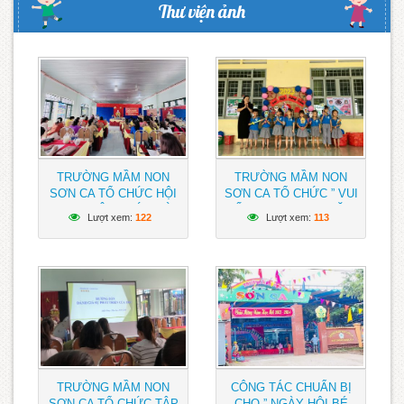
Thư viện ảnh
TRƯỜNG MẦM NON
TRƯỜNG MẦM NON
SƠN CA TỔ CHỨC HỘI
SƠN CA TỔ CHỨC ” VUI
NGHỊ VIÊN CHỨC VÀ
TẾT TRUNG THU” NĂM
Lượt xem:
122
Lượt xem:
113
NGƯỜI LAO ĐỘNG NĂM
2023 CHO HỌC SINH
HỌC 2023 – 2024
TOÀN TRƯỜNG
TRƯỜNG MẦM NON
CÔNG TÁC CHUẨN BỊ
SƠN CA TỔ CHỨC TẬP
CHO ” NGÀY HỘI BÉ