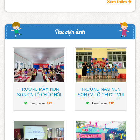
Xem thêm
Thư viện ảnh
TRƯỜNG MẦM NON
TRƯỜNG MẦM NON
SƠN CA TỔ CHỨC HỘI
SƠN CA TỔ CHỨC ” VUI
NGHỊ VIÊN CHỨC VÀ
TẾT TRUNG THU” NĂM
Lượt xem:
121
Lượt xem:
112
NGƯỜI LAO ĐỘNG NĂM
2023 CHO HỌC SINH
HỌC 2023 – 2024
TOÀN TRƯỜNG