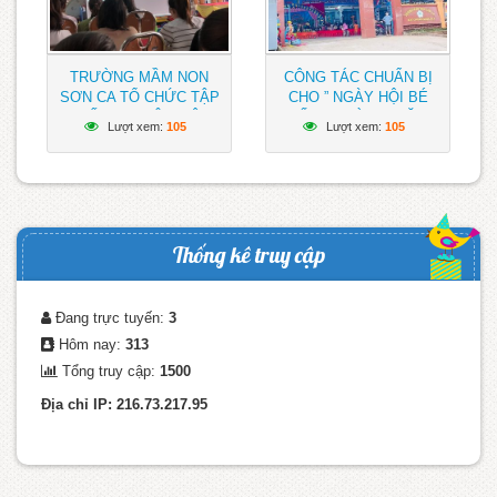
TRƯỜNG MẦM NON
CÔNG TÁC CHUẨN BỊ
SƠN CA TỔ CHỨC TẬP
CHO ” NGÀY HỘI BÉ
HUẤN CHUYÊN MÔN
ĐẾN TRƯỜNG” NĂM
Lượt xem:
105
Lượt xem:
105
NĂM HỌC 2023 – 2024
HỌC 2023 – 2024
TRƯỜNG MẦM NON
SƠN CA ĐÃ SẴN SÀNG
CHUẨN BỊ ĐÓN CHÀO
CÁC BÉ
Thống kê truy cập
Đang trực tuyến:
3
Hôm nay:
313
Tổng truy cập:
1500
Địa chỉ IP: 216.73.217.95