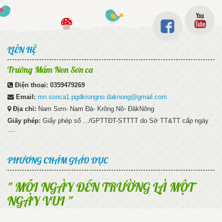
LIÊN HỆ
Trường Mầm Non Sơn ca
Điện thoại:
0359479269
Email:
mn.sonca1.pgdkrongno.daknong@gmail.com
Địa chỉ:
Nam Sơn- Nam Đà- Krông Nô- ĐăkNông
Giấy phép:
Giấy phép số .../GPTTĐT-STTTT do Sở TT&TT cấp ngày
....
PHƯƠNG CHÂM GIÁO DỤC
" MỖI NGÀY ĐẾN TRƯỜNG LÀ MỘT
NGÀY VUI "