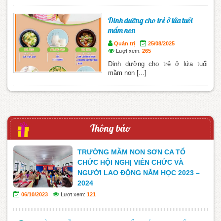
Dinh dưỡng cho trẻ ở lứa tuổi
mầm non
Quản trị
25/08/2025
Lượt xem:
265
Dinh dưỡng cho trẻ ở lứa tuổi
mầm non [...]
Thông báo
TRƯỜNG MẦM NON SƠN CA TỔ
CHỨC HỘI NGHỊ VIÊN CHỨC VÀ
NGƯỜI LAO ĐỘNG NĂM HỌC 2023 –
2024
06/10/2023
Lượt xem:
121