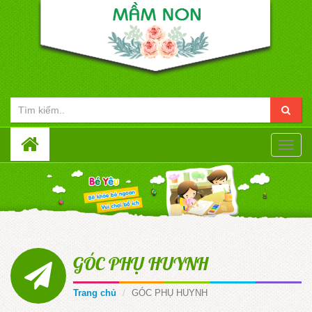
Toggle
naviga
GÓC PHỤ HUYNH
Trang chủ
GÓC PHỤ HUYNH