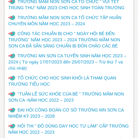
TRƯỜNG MẦM NON SƠN CA TỔ CHỨC ” VUI TẾT
TRUNG THU” NĂM 2023 CHO HỌC SINH TOÀN TRƯỜNG
TRƯỜNG MẦM NON SƠN CA TỔ CHỨC TẬP HUẤN
CHUYÊN MÔN NĂM HỌC 2023 – 2024
CÔNG TÁC CHUẨN BỊ CHO ” NGÀY HỘI BÉ ĐẾN
TRƯỜNG” NĂM HỌC 2023 – 2024 TRƯỜNG MẦM NON
SƠN CA ĐÃ SẴN SÀNG CHUẨN BỊ ĐÓN CHÀO CÁC BÉ
TRƯỜNG MN SƠN CA TUYỂN SINH NĂM HỌC 2023 –
2024 ( Từ ngày 17/07/2023 đến 25/07/2023 – Trừ thứ 7 và
chủ nhật)
TỔ CHỨC CHO HỌC SINH KHỐI LÁ THAM QUAN
TRƯỜNG TIỂU HỌC
“TUẦN LỄ SỨC KHỎE CỦA BÉ ” TRƯỜNG MẦM NON
SƠN CA -NĂM HỌC 2022 – 2023
ĐẠI HỘI CÔNG ĐOÀN CƠ SỞ TRƯỜNG MN SƠN CA
NHIỆM KỲ 2023 – 2028
HỘI THI ” ĐỒ DÙNG DẠY HỌC TỰ LÀM” CẤP TRƯỜNG
NĂM HỌC 2022 – 2023