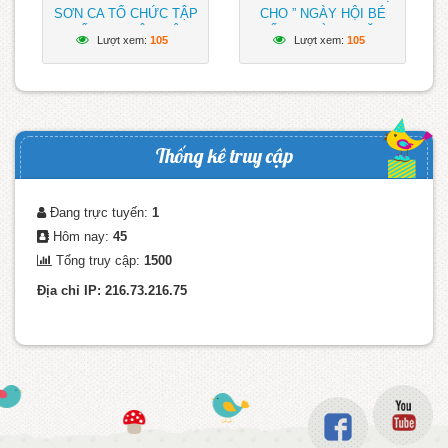
SƠN CA TỔ CHỨC TẬP
CHO ” NGÀY HỘI BÉ
HUẤN CHUYÊN MÔN
ĐẾN TRƯỜNG” NĂM
Lượt xem:
105
Lượt xem:
105
NĂM HỌC 2023 – 2024
HỌC 2023 – 2024
TRƯỜNG MẦM NON
SƠN CA ĐÃ SẴN SÀNG
CHUẨN BỊ ĐÓN CHÀO
CÁC BÉ
Thống kê truy cập
Đang trực tuyến:
1
Hôm nay:
45
Tổng truy cập:
1500
Địa chỉ IP: 216.73.216.75