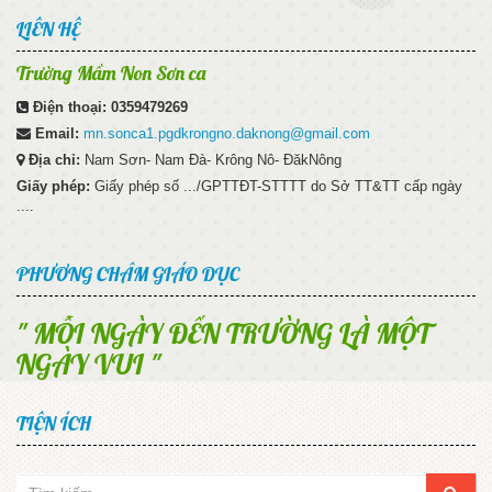
LIÊN HỆ
Trường Mầm Non Sơn ca
Điện thoại:
0359479269
Email:
mn.sonca1.pgdkrongno.daknong@gmail.com
Địa chỉ:
Nam Sơn- Nam Đà- Krông Nô- ĐăkNông
Giấy phép:
Giấy phép số .../GPTTĐT-STTTT do Sở TT&TT cấp ngày
....
PHƯƠNG CHÂM GIÁO DỤC
" MỖI NGÀY ĐẾN TRƯỜNG LÀ MỘT
NGÀY VUI "
TIỆN ÍCH