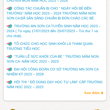
CHUYÊN MÔN NĂM HỌC 2023 – 2024
CÔNG TÁC CHUẨN BỊ CHO ” NGÀY HỘI BÉ ĐẾN
TRƯỜNG” NĂM HỌC 2023 – 2024 TRƯỜNG MẦM NON
SƠN CA ĐÃ SẴN SÀNG CHUẨN BỊ ĐÓN CHÀO CÁC BÉ
TRƯỜNG MN SƠN CA TUYỂN SINH NĂM HỌC 2023 –
2024 ( Từ ngày 17/07/2023 đến 25/07/2023 – Trừ thứ 7 và
chủ nhật)
TỔ CHỨC CHO HỌC SINH KHỐI LÁ THAM QUAN
TRƯỜNG TIỂU HỌC
“TUẦN LỄ SỨC KHỎE CỦA BÉ ” TRƯỜNG MẦM NON
SƠN CA -NĂM HỌC 2022 – 2023
ĐẠI HỘI CÔNG ĐOÀN CƠ SỞ TRƯỜNG MN SƠN CA
NHIỆM KỲ 2023 – 2028
HỘI THI ” ĐỒ DÙNG DẠY HỌC TỰ LÀM” CẤP TRƯỜNG
NĂM HỌC 2022 – 2023
Xem thêm