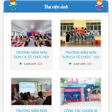
Thư viện ảnh
TRƯỜNG MẦM NON
TRƯỜNG MẦM NON
SƠN CA TỔ CHỨC HỘI
SƠN CA TỔ CHỨC ” VUI
NGHỊ VIÊN CHỨC VÀ
TẾT TRUNG THU” NĂM
Lượt xem:
121
Lượt xem:
112
NGƯỜI LAO ĐỘNG NĂM
2023 CHO HỌC SINH
HỌC 2023 – 2024
TOÀN TRƯỜNG
TRƯỜNG MẦM NON
CÔNG TÁC CHUẨN BỊ