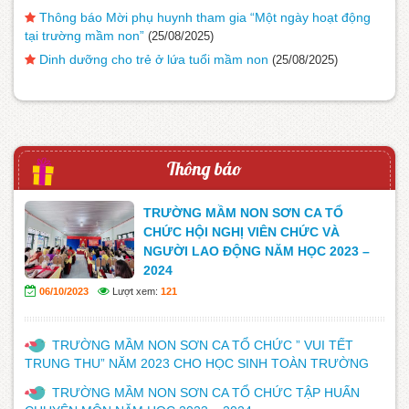
Thông báo Mời phụ huynh tham gia “Một ngày hoạt động
tại trường mầm non”
(25/08/2025)
Dinh dưỡng cho trẻ ở lứa tuổi mầm non
(25/08/2025)
Thông báo
TRƯỜNG MẦM NON SƠN CA TỔ
CHỨC HỘI NGHỊ VIÊN CHỨC VÀ
NGƯỜI LAO ĐỘNG NĂM HỌC 2023 –
2024
06/10/2023
Lượt xem:
121
TRƯỜNG MẦM NON SƠN CA TỔ CHỨC ” VUI TẾT
TRUNG THU” NĂM 2023 CHO HỌC SINH TOÀN TRƯỜNG
TRƯỜNG MẦM NON SƠN CA TỔ CHỨC TẬP HUẤN